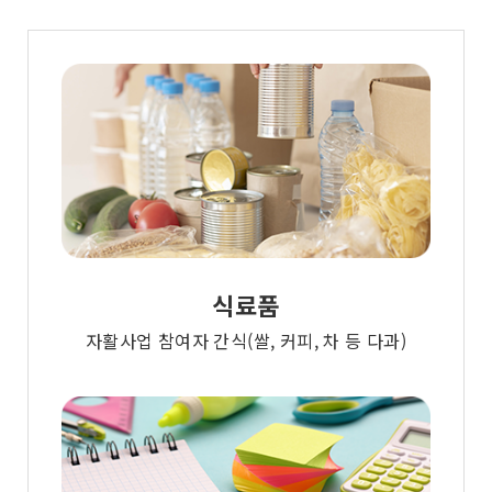
식료품
자활사업 참여자 간식(쌀, 커피, 차 등 다과)