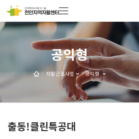
공익형
자활근로사업
공익형
출동!클린특공대