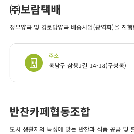
㈜보람택배
정부양곡 및 경로당양곡 배송사업(광역화)을 진행
주소
동남구 삼용2길 14-18(구성동)
반찬카페협동조합
도시 생활자의 특성에 맞는 반찬과 식품 공급 및 