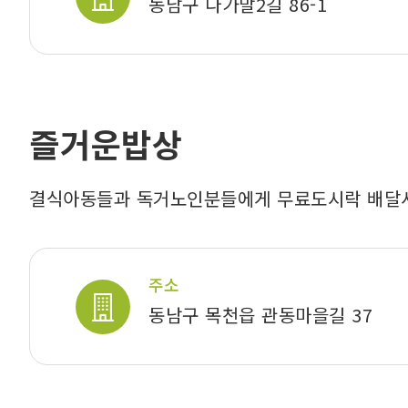
동남구 다가말2길 86-1
즐거운밥상
결식아동들과 독거노인분들에게 무료도시락 배달
주소
동남구 목천읍 관동마을길 37