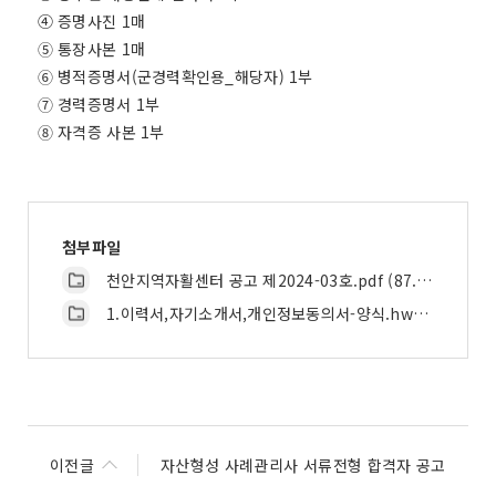
④ 증명사진 1매
➄ 통장사본 1매
➅ 병적증명서(군경력확인용_해당자) 1부
➆ 경력증명서 1부
➇ 자격증 사본 1부
첨부파일
천안지역자활센터 공고 제2024-03호.pdf (87.1K)
1.이력서,자기소개서,개인정보동의서-양식.hwp (106.5K)
이전글
자산형성 사례관리사 서류전형 합격자 공고